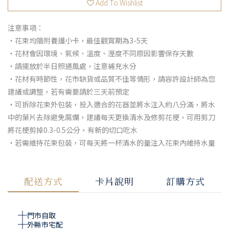
Add To Wishlist
注意事項：
・花束均隨附養護小卡，最佳觀賞期為3-5天
・花材會因環境、氣候、溫度、溼度不同原因影響保存天數
・請擺放於半日照通風處，注意補充水分
・花材有時節性，花市缺貨或品質不佳等情形，請容許設計師為您
建議或調整，若有需要請於三天前預定
・可拆除花束外包裝，投入適合的花器並將水注入約八分滿，將水
中的葉片去除避免腐爛，建議每天更換清水及修剪花梗，可用剪刀
將花梗剪掉0.3-0.5公分，有新的切口吃水
・若需維持花束包裝，可每天將一杯清水的量注入花束內維持水量
配送方式
卡片說明
訂購方式
門市自取
外縣市宅配