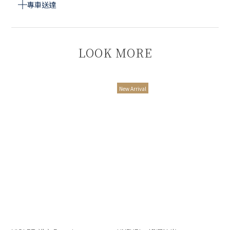
專車送達
LOOK MORE
New Arrival