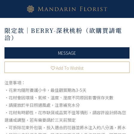
限定款｜BERRY-深秋桃粉（欲購買請電
洽）
MESSAGE
Add To Wishlist
注意事項：
・花束均隨附養護小卡，最佳觀賞期為3-5天
・花材會因環境、氣候、溫度、溼度不同原因影響保存天數
・請擺放於半日照通風處，注意補充水分
・花材有時節性，花市缺貨或品質不佳等情形，請容許設計師為您
建議或調整，若有需要請於三天前預定
・可拆除花束外包裝，投入適合的花器並將水注入約八分滿，將水