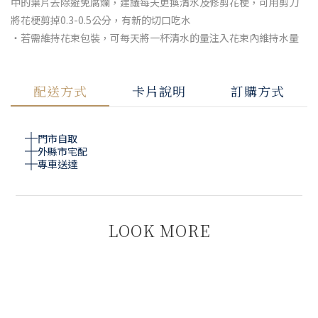
中的葉片去除避免腐爛，建議每天更換清水及修剪花梗，可用剪刀
將花梗剪掉0.3-0.5公分，有新的切口吃水
・若需維持花束包裝，可每天將一杯清水的量注入花束內維持水量
配送方式
卡片說明
訂購方式
門市自取
外縣市宅配
專車送達
LOOK MORE