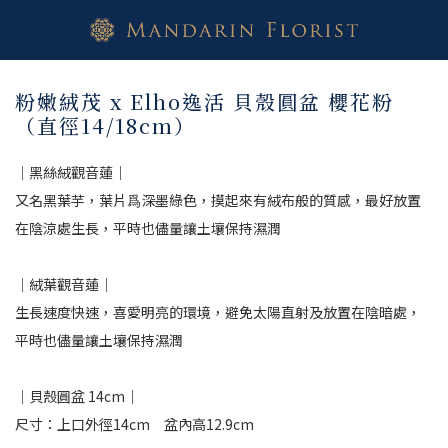
粉嫩絨茂 x Elho逸活 貝殼圓盆 櫻花粉
（直徑14/18cm）
｜黑絲絨觀音蓮｜
又名黑葉芋，葉片爲深墨綠色，摸起來有絨布般的質感，最好放置
在陰涼處生長，平時也儘量讓土壤保持濕潤
｜絨葉觀音蓮｜
生長速度快速，喜愛明亮的環境，避免太陽直射及放置在陰暗處，
平時也儘量讓土壤保持濕潤
｜貝殼圓盆 14cm｜
尺寸：上口外徑14cm　盆內高12.9cm