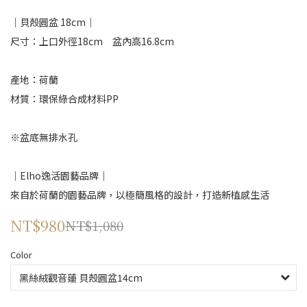
｜貝殼圓盆 18cm｜
尺寸：上口外徑18cm　盆內高16.8cm
產地：荷蘭
材質：環保綠合成材料PP
※盆底無排水孔
｜Elho逸活園藝品牌｜
來自於荷蘭的園藝品牌，以極簡風格的設計，打造新植感生活
NT$980
NT$1,080
Color