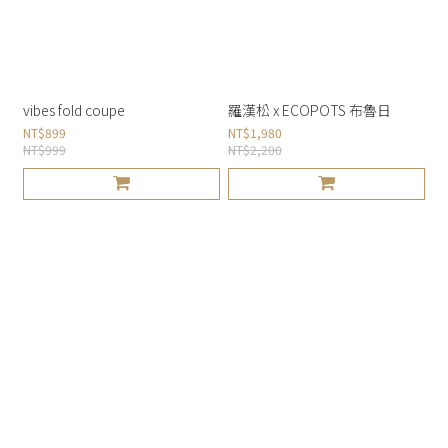
vibes fold coupe
羅漢松 x ECOPOTS 布魯日
NT$899
NT$1,980
NT$999
NT$2,200