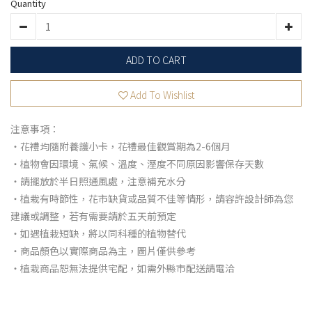
Quantity
ADD TO CART
Add To Wishlist
注意事項：
・花禮均隨附養護小卡，花禮最佳觀賞期為2-6個月
・植物會因環境、氣候、溫度、溼度不同原因影響保存天數
・請擺放於半日照通風處，注意補充水分
・植栽有時節性，花市缺貨或品質不佳等情形，請容許設計師為您
建議或調整，若有需要請於五天前預定
・如遇植栽短缺，將以同科種的植物替代
・商品顏色以實際商品為主，圖片僅供參考
・植栽商品恕無法提供宅配，如需外縣市配送請電洽