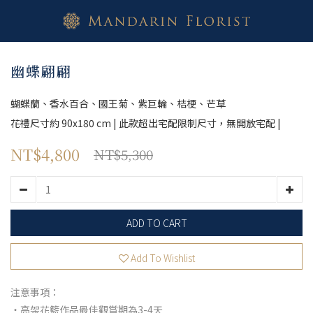
幽蝶翩翩
蝴蝶蘭、香水百合、國王菊、紫巨輪、桔梗、芒草
花禮尺寸約 90x180 cm | 此款超出宅配限制尺寸，無開放宅配 |
NT$4,800
NT$5,300
ADD TO CART
Add To Wishlist
注意事項：
・高架花籃作品最佳觀賞期為3-4天