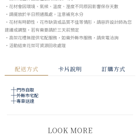
・花材會因環境、氣候、溫度、溼度不同原因影響保存天數
・請擺放於半日照通風處，注意補充水分
・花材有時節性，花市缺貨或品質不佳等情形，請容許設計師為您
建議或調整，若有需要請於三天前預定
・高架花禮無提供宅配服務，如需外縣市服務，請來電洽詢
・活動結束花架可資源回收處理
配送方式
卡片說明
訂購方式
門市自取
外縣市宅配
專車送達
LOOK MORE