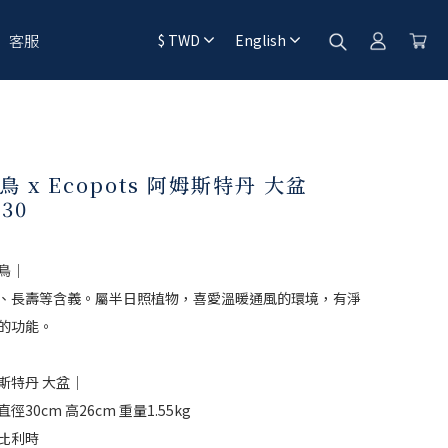
客服
$
TWD
English
鳥 x Ecopots 阿姆斯特丹 大盆
30
鳥｜
、長壽等含義。屬半日照植物，喜愛溫暖通風的環境，有淨
的功能。
斯特丹 大盆｜
徑30cm 高26cm 重量1.55kg
比利時