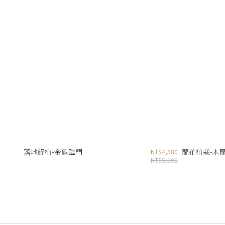
落地綠植-金龜臨門
蘭花植栽-木
NT$4,580
NT$5,000