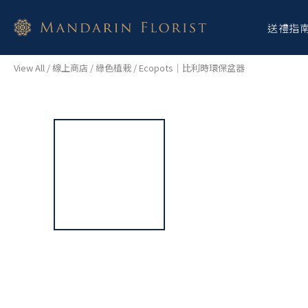
送禮指
View All
/
線上商店
/
綠色植栽
/
Ecopots｜比利時環保盆器