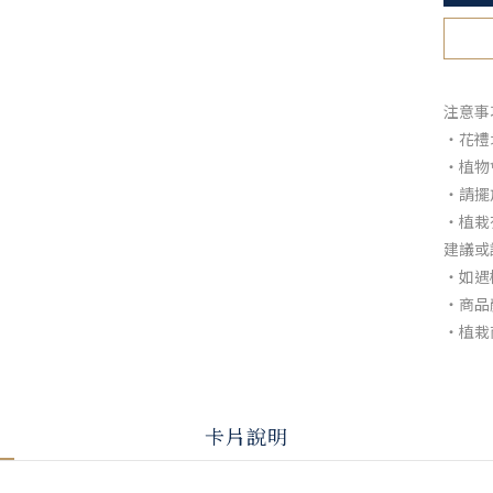
注意事
・花禮
・植物
・請擺
・植栽
建議或
・如遇
・商品
・植栽
卡片說明