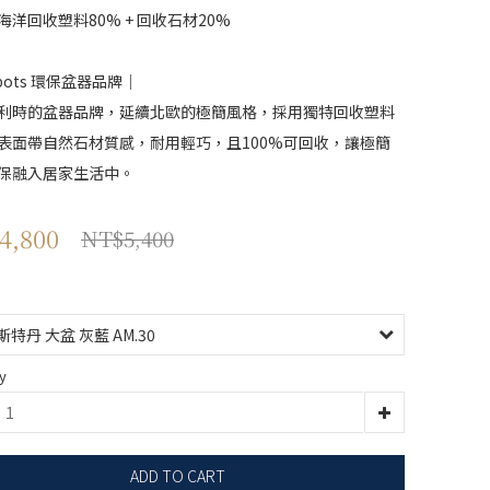
海洋回收塑料80% + 回收石材20%
pots 環保盆器品牌｜
利時的盆器品牌，延續北歐的極簡風格，採用獨特回收塑料
表面帶自然石材質感，耐用輕巧，且100%可回收，讓極簡
保融入居家生活中。
4,800
NT$5,400
y
ADD TO CART