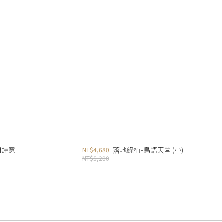
蘭詩意
落地綠植-鳥語天堂 (小)
NT$4,680
NT$5,200