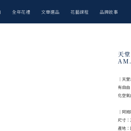
南
全年花禮
文華選品
花藝課程
品牌故事
天堂
AM.
｜天堂
有自由
化空氣
｜阿姆
尺寸：直
產地：