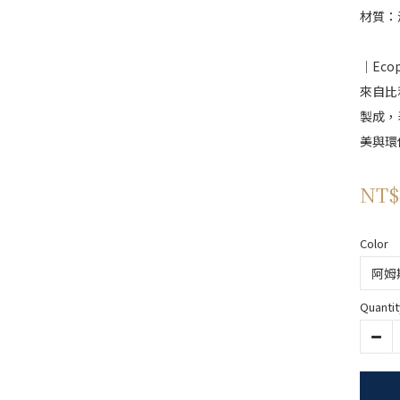
材質：
｜Eco
來自比
製成，
美與環
NT$
Color
Quantit