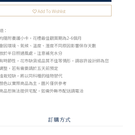
Add To Wishlist
項：
均隨附養護小卡，花禮最佳觀賞期為2-6個月
會因環境、氣候、溫度、溼度不同原因影響保存天數
放於半日照通風處，注意補充水分
有時節性，花市缺貨或品質不佳等情形，請容許設計師為您
調整，若有需要請於五天前預定
植栽短缺，將以同科種的植物替代
顏色以實際商品為主，圖片僅供參考
商品恕無法提供宅配，如需外縣市配送請電洽
訂購方式