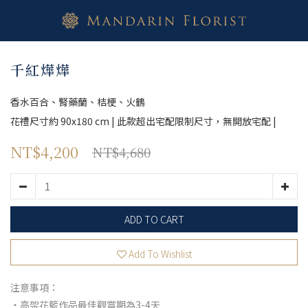
千紅燁燁
香水百合、腎藥蘭、桔梗、火鶴
花禮尺寸約 90x180 cm | 此款超出宅配限制尺寸，無開放宅配 |
NT$4,200
NT$4,680
ADD TO CART
Add To Wishlist
注意事項：
・高架花籃作品最佳觀賞期為3-4天