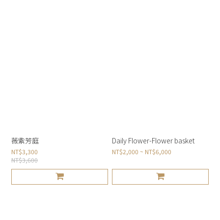
薇紫芳庭
Daily Flower-Flower basket
NT$3,300
NT$2,000 ~ NT$6,000
NT$3,600