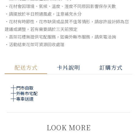
・花材會因環境、氣候、溫度、溼度不同原因影響保存天數
・請擺放於半日照通風處，注意補充水分
・花材有時節性，花市缺貨或品質不佳等情形，請容許設計師為您
建議或調整，若有需要請於三天前預定
・高架花禮無提供宅配服務，如需外縣市服務，請來電洽詢
・活動結束花架可資源回收處理
配送方式
卡片說明
訂購方式
門市自取
外縣市宅配
專車送達
LOOK MORE