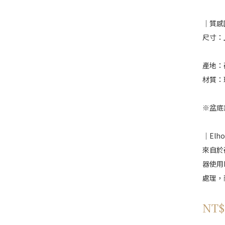
｜質感
尺寸：
產地：
材質：
※盆底
｜El
來自於
器使用
處理，
NT$