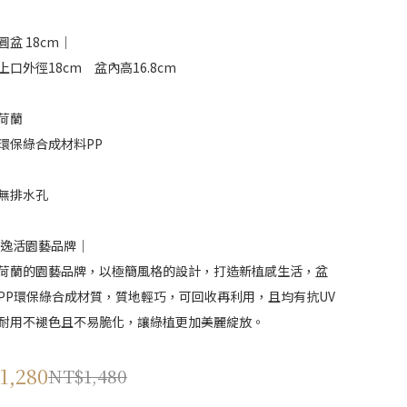
圓盆 18cm｜
上口外徑18cm　盆內高16.8cm
荷蘭
環保綠合成材料PP
無排水孔
ho逸活園藝品牌｜
荷蘭的園藝品牌，以極簡風格的設計，打造新植感生活，盆
PP環保綠合成材質，質地輕巧，可回收再利用，且均有抗UV
耐用不褪色且不易脆化，讓綠植更加美麗綻放。
1,280
NT$1,480