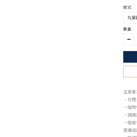
款式
數量
注意事
・花禮
・植物
・請擺
・植栽
建議或