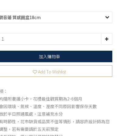
加入購物車
Add To Wishlist
項：
均隨附養護小卡，花禮最佳觀賞期為2-6個月
會因環境、氣候、溫度、溼度不同原因影響保存天數
放於半日照通風處，注意補充水分
有時節性，花市缺貨或品質不佳等情形，請容許設計師為您
調整，若有需要請於五天前預定