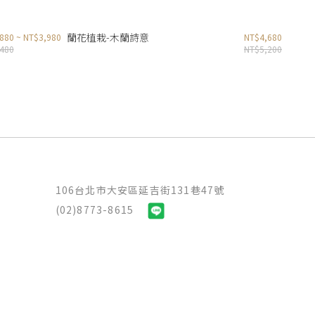
蘭花植栽-木蘭詩意
880 ~ NT$3,980
NT$4,680
480
NT$5,200
106台北市大安區延吉街131巷47號
(02)8773-8615