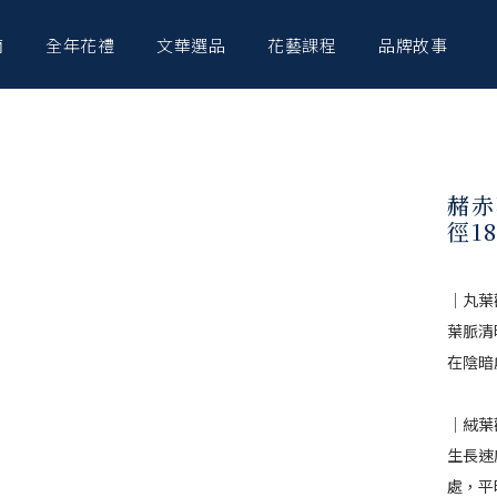
南
全年花禮
文華選品
花藝課程
品牌故事
赭赤
徑1
｜丸葉
葉脈清
在陰暗
｜絨葉
生長速
處，平