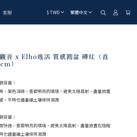
客服
$
TWD
繁體中文
觀音 x Elho逸活 質感圓盆 磚紅（直
8cm）
觀音蓮｜
晰、葉色深綠，喜愛明亮的環境，避免太陽直射，盡量放置
處，平時也儘量讓土壤保持濕潤
觀音蓮｜
度快速，喜愛明亮的環境，避免太陽直射，盡量放置在陰暗
時也儘量讓土壤保持濕潤