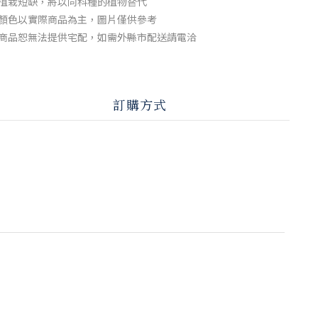
植栽短缺，將以同科種的植物替代
顏色以實際商品為主，圖片僅供參考
商品恕無法提供宅配，如需外縣市配送請電洽
訂購方式